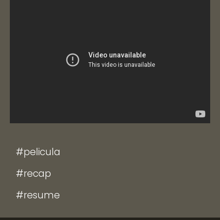
#pelicula
#recap
#resume